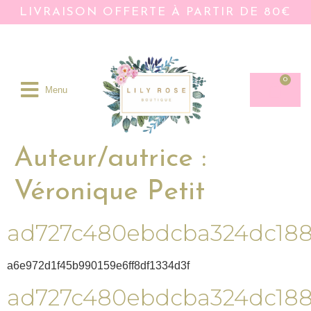
LIVRAISON OFFERTE À PARTIR DE 80€
0
Menu
Auteur/autrice :
Véronique Petit
ad727c480ebdcba324dc18
a6e972d1f45b990159e6ff8df1334d3f
ad727c480ebdcba324dc18