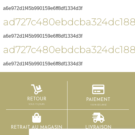
a6e972d1f45b990159e6ff8df1334d3f
ad727c480ebdcba324dc18
a6e972d1f45b990159e6ff8df1334d3f
ad727c480ebdcba324dc18
a6e972d1f45b990159e6ff8df1334d3f
RETOUR
PAIEMENT
SOUS 15 JOURS
100% SÉCURISÉ
RETRAIT AU MAGASIN
LIVRAISON
GRATUIT
SOUS 2-3 JOURS OUVRÉS