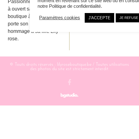
moment en revenant sur ce site web ou en consul
Passionnée de bijoux, elle
notre Politique de confidentialité.
à ouvert sa première
boutique à Heusy qui
Paramètres cookies
J'ACCEPTE
JE REFUSE
porte son nom en
hommage à sa fille Lily
rose.
© Touts droits réservés - lilyroseboutique.be / Toutes utilisations
des photos du site est strictement interdit.