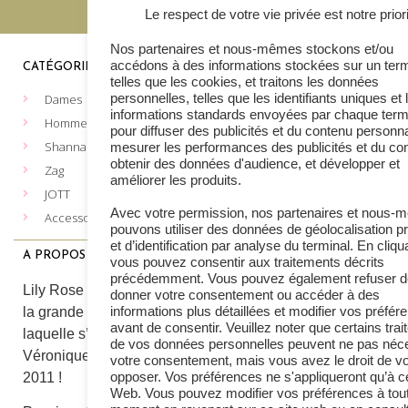
Le respect de votre vie privée est notre prior
Nos partenaires et nous-mêmes stockons et/ou
accédons à des informations stockées sur un term
CATÉGORIES
MENTIONS LÉGALES
telles que les cookies, et traitons les données
personnelles, telles que les identifiants uniques et 
Dames
Les cookies
informations standards envoyées par chaque term
Vie privée
Hommes
pour diffuser des publicités et du contenu personna
Conditions de vente
Shanna
mesurer les performances des publicités et du co
obtenir des données d'audience, et développer et
Plateforme Européenne de
Zag
améliorer les produits.
gestion des litiges du
JOTT
commerce en ligne
Avec votre permission, nos partenaires et nous
Accessoires
Formulaire de retour
pouvons utiliser des données de géolocalisation p
et d’identification par analyse du terminal. En cliqu
A PROPOS
CONTACT
vous pouvez consentir aux traitements décrits
précédemment. Vous pouvez également refuser d
Lily Rose Heusy
Lily Rose Boutique, c’est
donner votre consentement ou accéder à des
087 64 64 80
informations plus détaillées et modifier vos préfér
la grande aventure dans
Lily Rose Spa
avant de consentir. Veuillez noter que certains tra
laquelle s’est lancée
087 45 08 34
de vos données personnelles peuvent ne pas néce
Véronique Petit en avril
votre consentement, mais vous avez le droit de v
Fashion 233 Rittweger
opposer. Vos préférences ne s'appliqueront qu’à ce
2011 !
087 45 02 95
Web. Vous pouvez modifier vos préférences à tou
Par e-mail