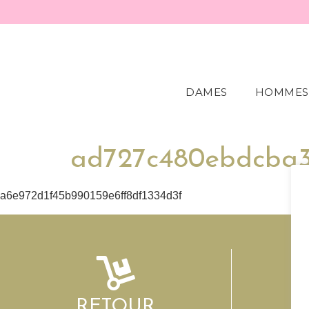
DAMES
HOMMES
ad727c480ebdcba3
a6e972d1f45b990159e6ff8df1334d3f
RETOUR