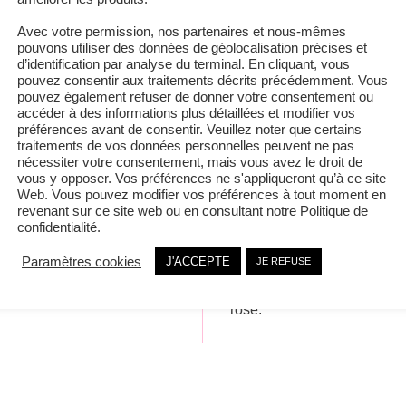
100% SÉCURISÉ
GRATUIT
Avec votre permission, nos partenaires et nous-mêmes
pouvons utiliser des données de géolocalisation précises et
d’identification par analyse du terminal. En cliquant, vous
pouvez consentir aux traitements décrits précédemment. Vous
pouvez également refuser de donner votre consentement ou
accéder à des informations plus détaillées et modifier vos
TIONS LÉGALES
A PROPOS
préférences avant de consentir. Veuillez noter que certains
traitements de vos données personnelles peuvent ne pas
nécessiter votre consentement, mais vous avez le droit de
Les cookies
Lily Rose Boutique, c’est l
vous y opposer. Vos préférences ne s'appliqueront qu’à ce site
Vie privée
aventure dans laquelle s’es
Web. Vous pouvez modifier vos préférences à tout moment en
Véronique Petit en avril 201
Conditions de vente
revenant sur ce site web ou en consultant notre Politique de
confidentialité.
Plateforme Européenne de
Passionnée de bijoux, elle 
gestion des litiges du
Paramètres cookies
J'ACCEPTE
JE REFUSE
première boutique à Heusy 
commerce en ligne
son nom en hommage à sa fi
Formulaire de retour
rose.