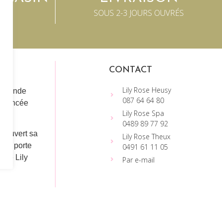
SOUS 2-3 JOURS OUVRÉS
CONTACT
Lily Rose Heusy
a grande
087 64 64 80
t lancée
Lily Rose Spa
1 !
0489 89 77 92
à ouvert sa
Lily Rose Theux
qui porte
0491 61 11 05
lle Lily
Par e-mail