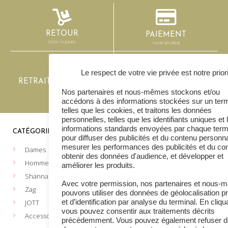
RETOUR
PAIEMENT
SOUS 15 JOURS
100% SÉCURISÉ
Le respect de votre vie privée est notre prior
RETRAIT AU MAGASIN
LIVRAISON
GRATUIT
SOUS 2-3 JOURS OUVRÉS
Nos partenaires et nous-mêmes stockons et/ou
accédons à des informations stockées sur un term
telles que les cookies, et traitons les données
personnelles, telles que les identifiants uniques et 
informations standards envoyées par chaque term
CATÉGORIES
MENTIONS LÉGALES
pour diffuser des publicités et du contenu personna
mesurer les performances des publicités et du co
Dames
Les cookies
obtenir des données d'audience, et développer et
Vie privée
Hommes
améliorer les produits.
Conditions de vente
Shanna
Avec votre permission, nos partenaires et nous
Plateforme Européenne de
Zag
pouvons utiliser des données de géolocalisation p
gestion des litiges du
JOTT
et d’identification par analyse du terminal. En cliqu
commerce en ligne
vous pouvez consentir aux traitements décrits
Accessoires
Formulaire de retour
précédemment. Vous pouvez également refuser d