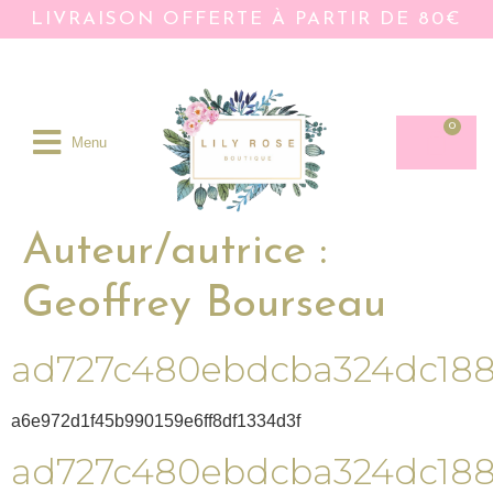
LIVRAISON OFFERTE À PARTIR DE 80€
0
Menu
Auteur/autrice :
Geoffrey Bourseau
ad727c480ebdcba324dc18
a6e972d1f45b990159e6ff8df1334d3f
ad727c480ebdcba324dc18