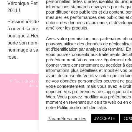
personnelles, telles que les identifiants uniqu
Véronique Petit en avril
Fashion 233 Rittweger
informations standards envoyées par chaque
2011 !
087 45 02 95
pour diffuser des publicités et du contenu pe
mesurer les performances des publicités et 
Par e-mail
Passionnée de bijoux, elle
obtenir des données d'audience, et développe
améliorer les produits.
à ouvert sa première
boutique à Heusy qui
Avec votre permission, nos partenaires et
porte son nom en
pouvons utiliser des données de géolocalisat
et d’identification par analyse du terminal. En
hommage à sa fille Lily
vous pouvez consentir aux traitements décri
rose.
précédemment. Vous pouvez également refu
donner votre consentement ou accéder à de
informations plus détaillées et modifier vos 
avant de consentir. Veuillez noter que certai
de vos données personnelles peuvent ne pas
© Touts droits réservés - lilyroseboutique.be / Toutes utilisations
des photos du site est strictement interdit.
votre consentement, mais vous avez le droit
opposer. Vos préférences ne s'appliqueront q
Web. Vous pouvez modifier vos préférences 
moment en revenant sur ce site web ou en c
notre Politique de confidentialité.
Paramètres cookies
J'ACCEPTE
JE R