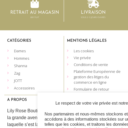
RETRAIT AU MAGASIN
LIVRAISON
GRATUIT
SOUS 2-3 JOURS OUVRÉS
CATÉGORIES
MENTIONS LÉGALES
Dames
Les cookies
Vie privée
Hommes
Conditions de vente
Shanna
Plateforme Européenne de
Zag
gestion des litiges du
JOTT
commerce en ligne
Accessoires
Formulaire de retour
A PROPOS
CONTACT
Le respect de votre vie privée est notre 
Lily Rose Heusy
Lily Rose Boutique, c’est
Nos partenaires et nous-mêmes stockons et
087 64 64 80
la grande aventure dans
accédons à des informations stockées sur un
Lily Rose Spa
laquelle s’est lancée
telles que les cookies, et traitons les donnée
087 45 08 34