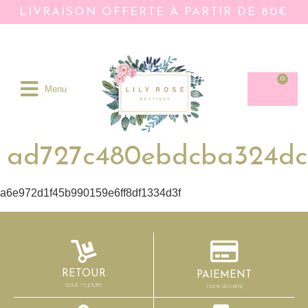
LIVRAISON OFFERTE À PARTIR DE 80€
0
Menu
ad727c480ebdcba324dc
a6e972d1f45b990159e6ff8df1334d3f
RETOUR
PAIEMENT
SOUS 15 JOURS
100% SÉCURISÉ