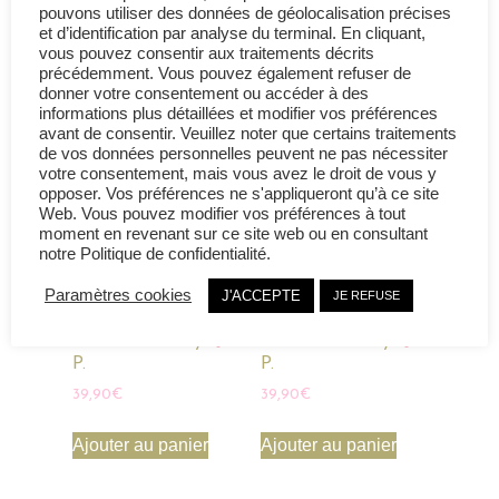
pouvons utiliser des données de géolocalisation précises
et d’identification par analyse du terminal. En cliquant,
vous pouvez consentir aux traitements décrits
Prenez le temps de regarder
précédemment. Vous pouvez également refuser de
nos autres tenues...
donner votre consentement ou accéder à des
informations plus détaillées et modifier vos préférences
avant de consentir. Veuillez noter que certains traitements
de vos données personnelles peuvent ne pas nécessiter
votre consentement, mais vous avez le droit de vous y
opposer. Vos préférences ne s'appliqueront qu’à ce site
Web. Vous pouvez modifier vos préférences à tout
moment en revenant sur ce site web ou en consultant
notre Politique de confidentialité.
Paramètres cookies
J'ACCEPTE
JE REFUSE
Cravate Chic By
Cravate Chic By
P.
P.
39,90
€
39,90
€
Ajouter au panier
Ajouter au panier