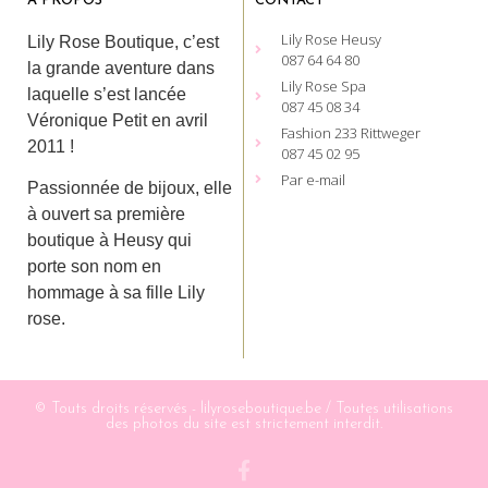
A PROPOS
CONTACT
Lily Rose Heusy
Lily Rose Boutique, c’est
087 64 64 80
la grande aventure dans
Lily Rose Spa
laquelle s’est lancée
087 45 08 34
Véronique Petit en avril
Fashion 233 Rittweger
2011 !
087 45 02 95
Par e-mail
Passionnée de bijoux, elle
à ouvert sa première
boutique à Heusy qui
porte son nom en
hommage à sa fille Lily
rose.
© Touts droits réservés - lilyroseboutique.be / Toutes utilisations
des photos du site est strictement interdit.