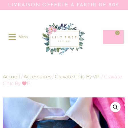
LIVRAISON OFFERTE À PARTIR DE 80€
0
Menu
Accueil
/
Accessoires
/
Cravate Chic By VP.
/ Cravate
Chic By
P.