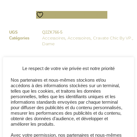
Ajouter à la liste de souhaits
UGS
Q2ZK766-5
Accessoires
Accessoires
Cravate Chic By VP.
Catégories
,
,
,
Dame
Partage ce produit :
Le respect de votre vie privée est notre priorité
Nos partenaires et nous-mêmes stockons et/ou
accédons à des informations stockées sur un terminal,
telles que les cookies, et traitons les données
Description
Avis (0)
personnelles, telles que les identifiants uniques et les
informations standards envoyées par chaque terminal
pour diffuser des publicités et du contenu personnalisés,
Description
mesurer les performances des publicités et du contenu,
obtenir des données d'audience, et développer et
améliorer les produits.
Création unique disponible uniquement sur le web.
Avec votre permission, nos partenaires et nous-mêmes