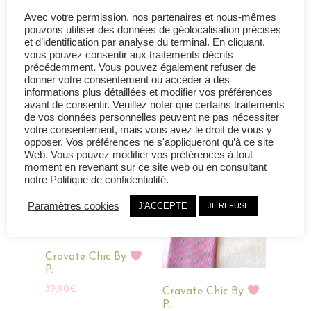
Ose la cravate féminine qui fait toute la différence,
Avec votre permission, nos partenaires et nous-mêmes
transforme ton look en signature
pouvons utiliser des données de géolocalisation précises
et d’identification par analyse du terminal. En cliquant,
vous pouvez consentir aux traitements décrits
précédemment. Vous pouvez également refuser de
Prenez le temps de regarder
donner votre consentement ou accéder à des
informations plus détaillées et modifier vos préférences
nos autres tenues...
avant de consentir. Veuillez noter que certains traitements
de vos données personnelles peuvent ne pas nécessiter
votre consentement, mais vous avez le droit de vous y
opposer. Vos préférences ne s'appliqueront qu’à ce site
Web. Vous pouvez modifier vos préférences à tout
moment en revenant sur ce site web ou en consultant
notre Politique de confidentialité.
Paramètres cookies
J'ACCEPTE
JE REFUSE
Cravate Chic By
P.
39,90
€
Cravate Chic By
P.