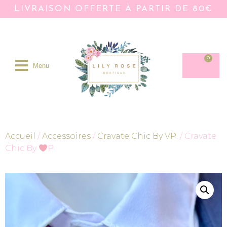
LIVRAISON OFFERTE À PARTIR DE 80€
0
Menu
Accueil
/
Accessoires
/
Cravate Chic By VP.
/ Cravate
Chic By
P.