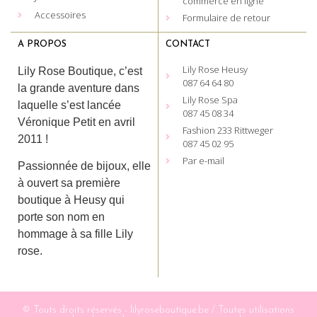
commerce en ligne
Accessoires
Formulaire de retour
A PROPOS
CONTACT
Lily Rose Heusy
Lily Rose Boutique, c’est
087 64 64 80
la grande aventure dans
Lily Rose Spa
laquelle s’est lancée
087 45 08 34
Véronique Petit en avril
Fashion 233 Rittweger
2011 !
087 45 02 95
Par e-mail
Passionnée de bijoux, elle
à ouvert sa première
boutique à Heusy qui
porte son nom en
hommage à sa fille Lily
rose.
© Touts droits réservés - lilyroseboutique.be / Toutes utilisations