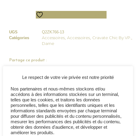
Ajouter à la liste de souhaits
UGS
Q2ZK766-13
Accessoires
Accessoires
Cravate Chic By VP.
Catégories
,
,
,
Dame
Partage ce produit :
Le respect de votre vie privée est notre priorité
Nos partenaires et nous-mêmes stockons et/ou
Description
Avis (0)
accédons à des informations stockées sur un terminal,
telles que les cookies, et traitons les données
personnelles, telles que les identifiants uniques et les
Description
informations standards envoyées par chaque terminal
pour diffuser des publicités et du contenu personnalisés,
mesurer les performances des publicités et du contenu,
Création disponible uniquement sur le web.
obtenir des données d'audience, et développer et
améliorer les produits.