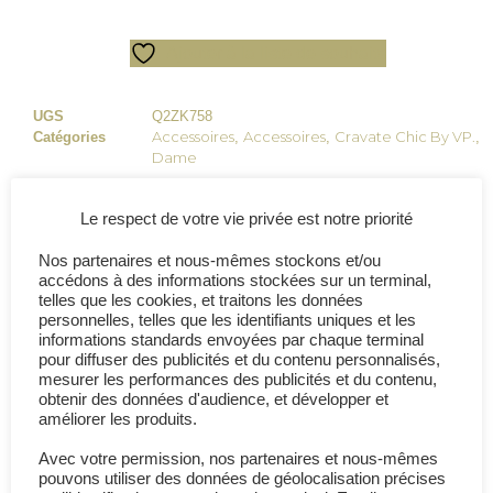
Ajouter à la liste de souhaits
UGS
Q2ZK758
Accessoires
Accessoires
Cravate Chic By VP.
Catégories
,
,
,
Dame
Le respect de votre vie privée est notre priorité
Partage ce produit :
Nos partenaires et nous-mêmes stockons et/ou
accédons à des informations stockées sur un terminal,
telles que les cookies, et traitons les données
personnelles, telles que les identifiants uniques et les
Description
Avis (0)
informations standards envoyées par chaque terminal
pour diffuser des publicités et du contenu personnalisés,
mesurer les performances des publicités et du contenu,
Description
obtenir des données d'audience, et développer et
améliorer les produits.
Création disponible uniquement sur le web.
Avec votre permission, nos partenaires et nous-mêmes
pouvons utiliser des données de géolocalisation précises