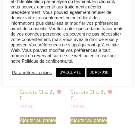
et d’identification par analyse du terminal. En cliquant,
vous pouvez consentir aux traitements décrits
précédemment. Vous pouvez également refuser de
Prenez le temps de regarder
donner votre consentement ou accéder à des
informations plus détaillées et modifier vos préférences
nos autres tenues...
avant de consentir. Veuillez noter que certains traitements
de vos données personnelles peuvent ne pas nécessiter
votre consentement, mais vous avez le droit de vous y
opposer. Vos préférences ne s'appliqueront qu’à ce site
Web. Vous pouvez modifier vos préférences à tout
moment en revenant sur ce site web ou en consultant
notre Politique de confidentialité.
Paramètres cookies
J'ACCEPTE
JE REFUSE
Cravate Chic By
Cravate Chic By
P.
P.
39,90
€
39,90
€
Ajouter au panier
Ajouter au panier