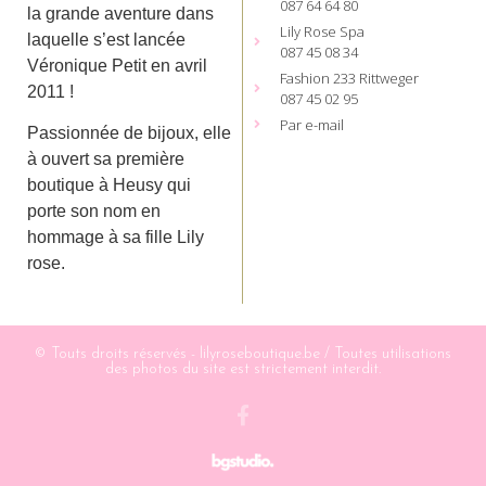
087 64 64 80
la grande aventure dans
Lily Rose Spa
laquelle s’est lancée
087 45 08 34
Véronique Petit en avril
Fashion 233 Rittweger
2011 !
087 45 02 95
Par e-mail
Passionnée de bijoux, elle
à ouvert sa première
boutique à Heusy qui
porte son nom en
hommage à sa fille Lily
rose.
© Touts droits réservés - lilyroseboutique.be / Toutes utilisations
des photos du site est strictement interdit.