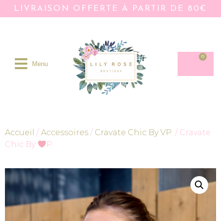
LIVRAISON OFFERTE À PARTIR DE 80€
0
Menu
Accueil
/
Accessoires
/
Cravate Chic By VP.
/ Cravate
Chic By
P.