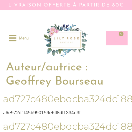
LIVRAISON OFFERTE À PARTIR DE 80€
0
Menu
Auteur/autrice :
Geoffrey Bourseau
ad727c480ebdcba324dc18
a6e972d1f45b990159e6ff8df1334d3f
ad727c480ebdcba324dc18