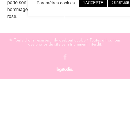
porte son nom en
Paramètres cookies
J'ACCEPTE
JE REFUSE
hommage à sa fille Lily
rose.
© Touts droits réservés - lilyroseboutique.be / Toutes utilisations
des photos du site est strictement interdit.