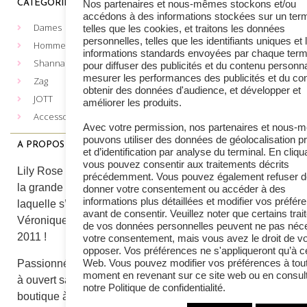
Nos partenaires et nous-mêmes stockons et/ou
CATÉGORIES
MENTIONS LÉGALES
accédons à des informations stockées sur un term
Dames
Les cookies
telles que les cookies, et traitons les données
personnelles, telles que les identifiants uniques et 
Vie privée
Hommes
informations standards envoyées par chaque term
Conditions de vente
Shanna
pour diffuser des publicités et du contenu personna
Plateforme Européenne de
mesurer les performances des publicités et du co
Zag
gestion des litiges du
obtenir des données d'audience, et développer et
JOTT
commerce en ligne
améliorer les produits.
Accessoires
Formulaire de retour
Avec votre permission, nos partenaires et nous
pouvons utiliser des données de géolocalisation p
A PROPOS
CONTACT
et d’identification par analyse du terminal. En cliqu
vous pouvez consentir aux traitements décrits
Lily Rose Heusy
Lily Rose Boutique, c’est
précédemment. Vous pouvez également refuser d
087 64 64 80
la grande aventure dans
donner votre consentement ou accéder à des
Lily Rose Spa
informations plus détaillées et modifier vos préfér
laquelle s’est lancée
087 45 08 34
avant de consentir. Veuillez noter que certains tra
Véronique Petit en avril
de vos données personnelles peuvent ne pas néce
Fashion 233 Rittweger
2011 !
votre consentement, mais vous avez le droit de v
087 45 02 95
opposer. Vos préférences ne s'appliqueront qu’à ce
Par e-mail
Passionnée de bijoux, elle
Web. Vous pouvez modifier vos préférences à tou
moment en revenant sur ce site web ou en consul
à ouvert sa première
notre Politique de confidentialité.
boutique à Heusy qui